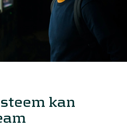
ysteem kan
team