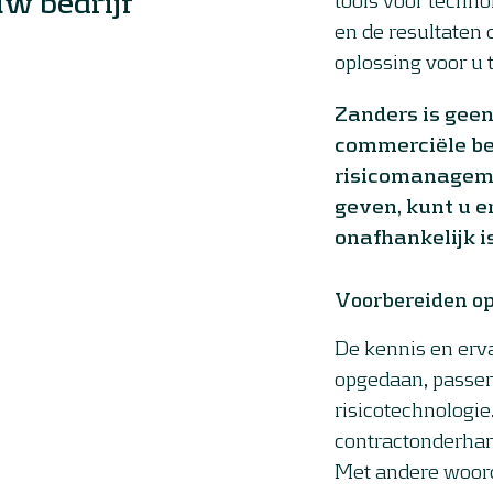
w bedrijf
en de resultaten d
oplossing voor u 
Zanders is gee
commerciële be
risicomanagem
geven, kunt u e
onafhankelijk is
Voorbereiden op
De kennis en erva
opgedaan, passen
risicotechnologie
contractonderha
Met andere woord