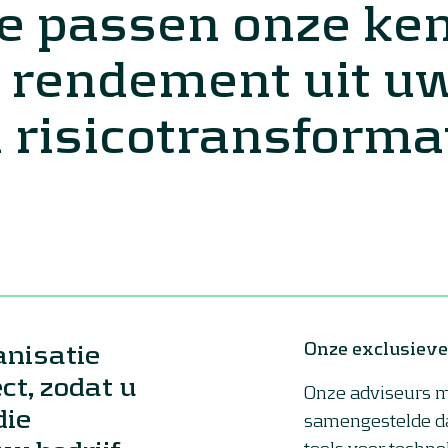
e passen onze ke
 rendement uit u
 risicotransformat
nisatie
Onze exclusieve
ct, zodat u
Onze adviseurs m
die
samengestelde da
tools voor techn