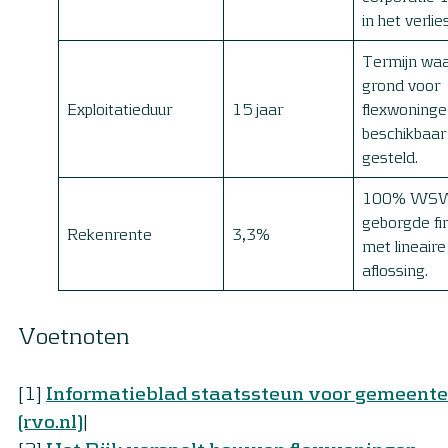
in het verlie
Termijn wa
grond voor
Exploitatieduur
15 jaar
flexwoninge
beschikbaar
gesteld.
100% WS
geborgde fi
Rekenrente
3,3%
met lineaire
aflossing.
Voetnoten
[1]
Informatieblad staatssteun voor gemeente
(rvo.nl)
|