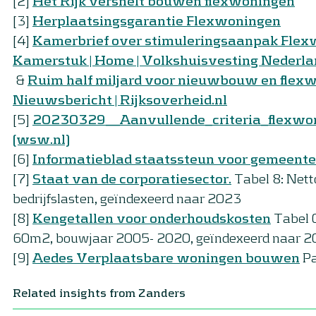
[2]
Het Rijk versnelt bouwen flexwoningen
[3]
Herplaatsingsgarantie Flexwoningen
[4]
Kamerbrief over stimuleringsaanpak Flex
Kamerstuk | Home | Volkshuisvesting Nederla
&
Ruim half miljard voor nieuwbouw en flexw
Nieuwsbericht | Rijksoverheid.nl
[5]
20230329__Aanvullende_criteria_flexwon
(wsw.nl)
[6]
Informatieblad staatssteun voor gemeenten
[7]
Staat van de corporatiesector.
Tabel 8: Nett
bedrijfslasten, geïndexeerd naar 2023
[8]
Kengetallen voor onderhoudskosten
Tabel 
60m2, bouwjaar 2005- 2020, geïndexeerd naar 
[9]
Aedes Verplaatsbare woningen bouwen
Pa
Related insights from Zanders