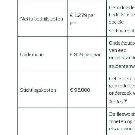
Gemiddelde
bedrijfslast
€ 1.279 per
Netto bedrijfslasten
sociale
jaar
verhuureen
Onderhouds
van een
Onderhoud
€ 859 per jaar
onzelfstand
studentenw
Gebaseerd 
gemiddelden
Stichtingskosten
€ 95.000
onderzoek 
9
Aedes.
De flexwon
moeten op h
elkaar word