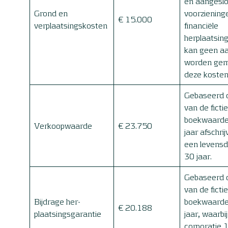
en aangeslo
Grond en
voorziening
€ 15.000
verplaatsingskosten
financiële
herplaatsin
kan geen a
worden gem
deze koste
Gebaseerd 
van de ficti
boekwaarde
Verkoopwaarde
€ 23.750
jaar afschrij
een levensd
30 jaar.
Gebaseerd 
van de ficti
Bijdrage her-
boekwaarde
€ 20.188
plaatsingsgarantie
jaar, waarbi
corporatie 