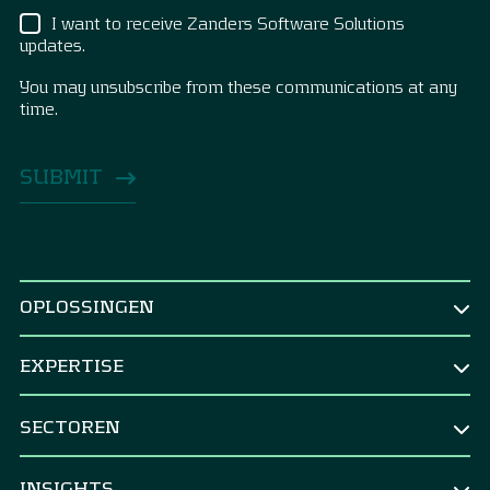
I want to receive Zanders Software Solutions
updates.
You may unsubscribe from these communications at any
time.
OPLOSSINGEN
NAAR FUNCTIE
EXPERTISE
CEO & Raad van bestuur
TREASURY
CFO
SECTOREN
Treasury Strategy
Corporate Treasurer
Corporates
Strategic benchmarking
INSIGHTS
CRO & Risk Manager