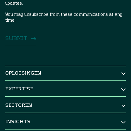
updates.
You may unsubscribe from these communications at any
time.
OPLOSSINGEN
NAAR FUNCTIE
EXPERTISE
CEO & Raad van bestuur
TREASURY
CFO
SECTOREN
Treasury Strategy
Corporate Treasurer
Corporates
Strategic benchmarking
INSIGHTS
CRO & Risk Manager
M&A & divestments
Banken
Financial Controller