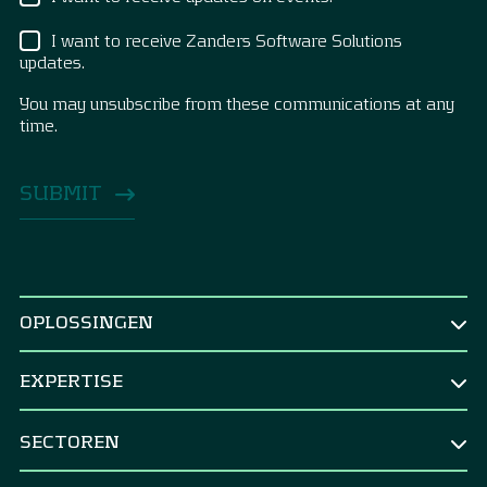
I want to receive Zanders Software Solutions
updates.
You may unsubscribe from these communications at any
time.
OPLOSSINGEN
NAAR FUNCTIE
EXPERTISE
CEO & Raad van bestuur
TREASURY
CFO
SECTOREN
Treasury Strategy
Corporate Treasurer
Corporates